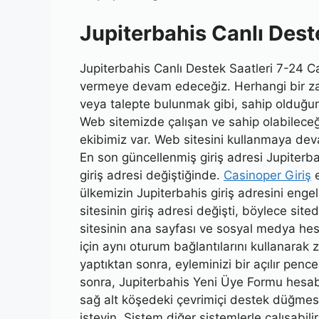
Jupiterbahis Canlı Dest
Jupiterbahis Canlı Destek Saatleri 7-24 Can
vermeye devam edeceğiz. Herhangi bir za
veya talepte bulunmak gibi, sahip olduğunu
Web sitemizde çalışan ve sahip olabileceğ
ekibimiz var. Web sitesini kullanmaya deva
En son güncellenmiş giriş adresi Jupiterbah
giriş adresi değiştiğinde.
Casinoper Giriş
e
ülkemizin Jupiterbahis giriş adresini enge
sitesinin giriş adresi değişti, böylece si
sitesinin ana sayfası ve sosyal medya hesap
için aynı oturum bağlantılarını kullanarak 
yaptıktan sonra, eyleminizi bir açılır penc
sonra, Jupiterbahis Yeni Üye Formu hesabı
sağ alt köşedeki çevrimiçi destek düğmesin
isteyin. Sistem diğer sistemlerle çalışabilir 