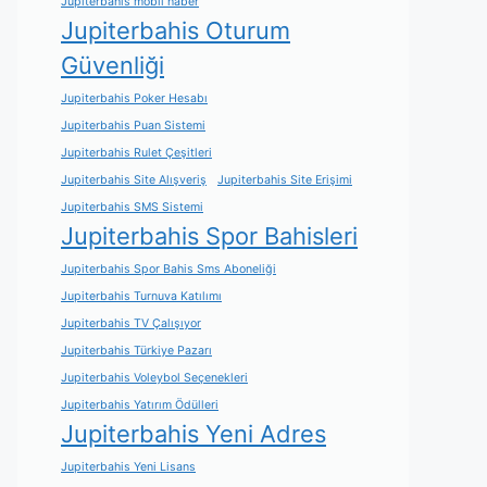
Jupiterbahis mobil haber
Jupiterbahis Oturum
Güvenliği
Jupiterbahis Poker Hesabı
Jupiterbahis Puan Sistemi
Jupiterbahis Rulet Çeşitleri
Jupiterbahis Site Alışveriş
Jupiterbahis Site Erişimi
Jupiterbahis SMS Sistemi
Jupiterbahis Spor Bahisleri
Jupiterbahis Spor Bahis Sms Aboneliği
Jupiterbahis Turnuva Katılımı
Jupiterbahis TV Çalışıyor
Jupiterbahis Türkiye Pazarı
Jupiterbahis Voleybol Seçenekleri
Jupiterbahis Yatırım Ödülleri
Jupiterbahis Yeni Adres
Jupiterbahis Yeni Lisans