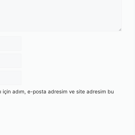
 için adım, e-posta adresim ve site adresim bu