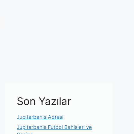
Son Yazılar
Jupiterbahis Adresi
Jupiterbahis Futbol Bahisleri ve