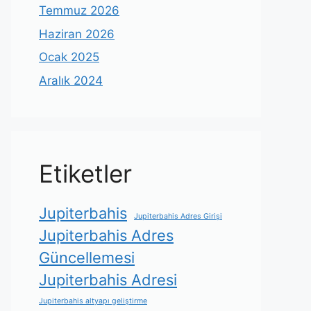
Temmuz 2026
Haziran 2026
Ocak 2025
Aralık 2024
Etiketler
Jupiterbahis
Jupiterbahis Adres Girişi
Jupiterbahis Adres
Güncellemesi
Jupiterbahis Adresi
Jupiterbahis altyapı geliştirme