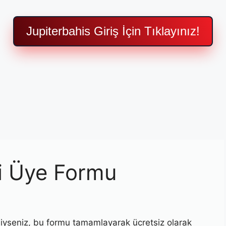
Jupiterbahis Giriş İçin Tıklayınız!
i Üye Formu
siyseniz, bu formu tamamlayarak ücretsiz olarak