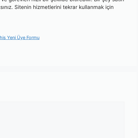
ınız. Sitenin hizmetlerini tekrar kullanmak için
ahis Yeni Üye Formu