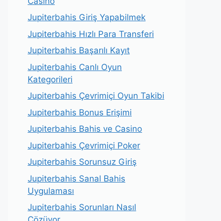
Casino
Jupiterbahis Giriş Yapabilmek
Jupiterbahis Hızlı Para Transferi
Jupiterbahis Başarılı Kayıt
Jupiterbahis Canlı Oyun
Kategorileri
Jupiterbahis Çevrimiçi Oyun Takibi
Jupiterbahis Bonus Erişimi
Jupiterbahis Bahis ve Casino
Jupiterbahis Çevrimiçi Poker
Jupiterbahis Sorunsuz Giriş
Jupiterbahis Sanal Bahis
Uygulaması
Jupiterbahis Sorunları Nasıl
Çözüyor