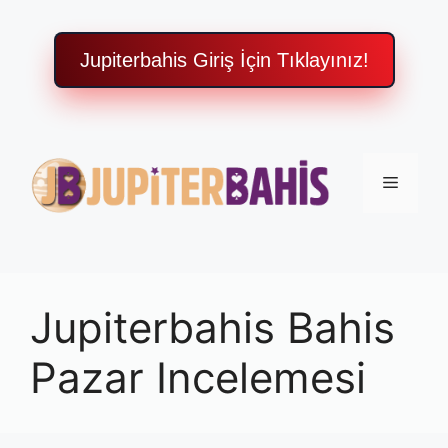
Jupiterbahis Giriş İçin Tıklayınız!
İçeriğe
atla
Menü
Jupiterbahis Bahis
Pazar Incelemesi