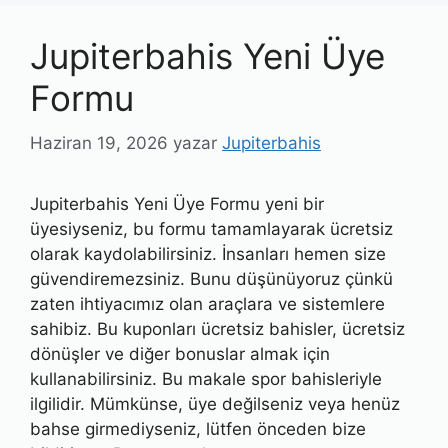
Jupiterbahis Yeni Üye
Formu
Haziran 19, 2026
yazar
Jupiterbahis
Jupiterbahis Yeni Üye Formu yeni bir
üyesiyseniz, bu formu tamamlayarak ücretsiz
olarak kaydolabilirsiniz. İnsanları hemen size
güvendiremezsiniz. Bunu düşünüyoruz çünkü
zaten ihtiyacımız olan araçlara ve sistemlere
sahibiz. Bu kuponları ücretsiz bahisler, ücretsiz
dönüşler ve diğer bonuslar almak için
kullanabilirsiniz. Bu makale spor bahisleriyle
ilgilidir. Mümkünse, üye değilseniz veya henüz
bahse girmediyseniz, lütfen önceden bize