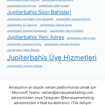
Jupiterbahis Site Erişimi
Jupiterbahis SMS Sistemi
Jupiterbahis Spor Bahisleri
Jupiterbahis Spor Bahis Sms Aboneliği
Jupiterbahis Turnuva Katılımı
Jupiterbahis TV Çalışıyor
Jupiterbahis Türkiye Pazarı
Jupiterbahis Voleybol Seçenekleri
Jupiterbahis Yatırım Ödülleri
Jupiterbahis Yeni Adres
Jupiterbahis Yeni Lisans
Jupiterbahis Zeppelin Oyunu
Jupiterbahis Zeppelin Popüler
Jupiterbahis Çekim Destek
Jupiterbahis Üye Hizmetleri
Jupiterbahis çevrimiçi destek
Avrasya'nın en büyük reklam platformunda olmak için
Microsoft Teams:
reklam@avrasyamarketing.com
adresimizden veya Telegram: @Avrasyamarketing
adresimizden irtibat kurabilirsiniz. (Tek iletişim