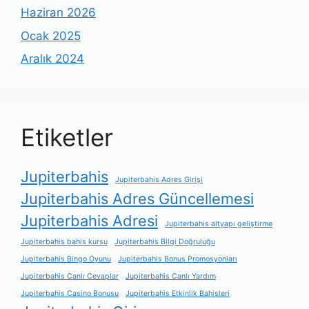
Haziran 2026
Ocak 2025
Aralık 2024
Etiketler
Jupiterbahis
Jupiterbahis Adres Girişi
Jupiterbahis Adres Güncellemesi
Jupiterbahis Adresi
Jupiterbahis altyapı geliştirme
Jupiterbahis bahis kursu
Jupiterbahis Bilgi Doğruluğu
Jupiterbahis Bingo Oyunu
Jupiterbahis Bonus Promosyonları
Jupiterbahis Canlı Cevaplar
Jupiterbahis Canlı Yardım
Jupiterbahis Casino Bonusu
Jupiterbahis Etkinlik Bahisleri