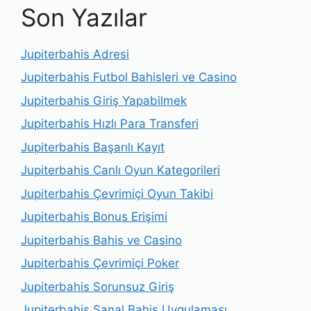
Son Yazılar
Jupiterbahis Adresi
Jupiterbahis Futbol Bahisleri ve Casino
Jupiterbahis Giriş Yapabilmek
Jupiterbahis Hızlı Para Transferi
Jupiterbahis Başarılı Kayıt
Jupiterbahis Canlı Oyun Kategorileri
Jupiterbahis Çevrimiçi Oyun Takibi
Jupiterbahis Bonus Erişimi
Jupiterbahis Bahis ve Casino
Jupiterbahis Çevrimiçi Poker
Jupiterbahis Sorunsuz Giriş
Jupiterbahis Sanal Bahis Uygulaması