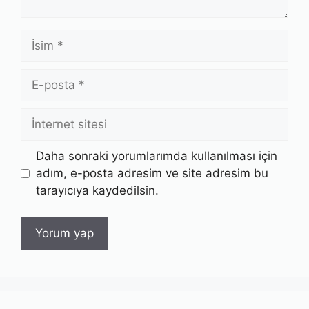
İsim
E-
posta
İnternet
sitesi
Daha sonraki yorumlarımda kullanılması için
adım, e-posta adresim ve site adresim bu
tarayıcıya kaydedilsin.