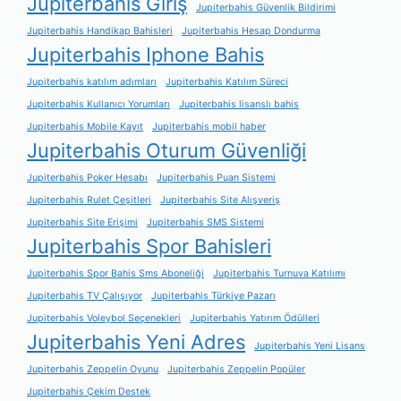
Jupiterbahis Giriş
Jupiterbahis Güvenlik Bildirimi
Jupiterbahis Handikap Bahisleri
Jupiterbahis Hesap Dondurma
Jupiterbahis Iphone Bahis
Jupiterbahis katılım adımları
Jupiterbahis Katılım Süreci
Jupiterbahis Kullanıcı Yorumları
Jupiterbahis lisanslı bahis
Jupiterbahis Mobile Kayıt
Jupiterbahis mobil haber
Jupiterbahis Oturum Güvenliği
Jupiterbahis Poker Hesabı
Jupiterbahis Puan Sistemi
Jupiterbahis Rulet Çeşitleri
Jupiterbahis Site Alışveriş
Jupiterbahis Site Erişimi
Jupiterbahis SMS Sistemi
Jupiterbahis Spor Bahisleri
Jupiterbahis Spor Bahis Sms Aboneliği
Jupiterbahis Turnuva Katılımı
Jupiterbahis TV Çalışıyor
Jupiterbahis Türkiye Pazarı
Jupiterbahis Voleybol Seçenekleri
Jupiterbahis Yatırım Ödülleri
Jupiterbahis Yeni Adres
Jupiterbahis Yeni Lisans
Jupiterbahis Zeppelin Oyunu
Jupiterbahis Zeppelin Popüler
Jupiterbahis Çekim Destek