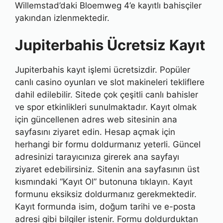
Willemstad’daki Bloemweg 4’e kayıtlı bahisçiler
yakından izlenmektedir.
Jupiterbahis Ücretsiz Kayıt
Jupiterbahis kayıt işlemi ücretsizdir. Popüler
canlı casino oyunları ve slot makineleri tekliflere
dahil edilebilir. Sitede çok çeşitli canlı bahisler
ve spor etkinlikleri sunulmaktadır. Kayıt olmak
için güncellenen adres web sitesinin ana
sayfasını ziyaret edin. Hesap açmak için
herhangi bir formu doldurmanız yeterli. Güncel
adresinizi tarayıcınıza girerek ana sayfayı
ziyaret edebilirsiniz. Sitenin ana sayfasının üst
kısmındaki “Kayıt Ol” butonuna tıklayın. Kayıt
formunu eksiksiz doldurmanız gerekmektedir.
Kayıt formunda isim, doğum tarihi ve e-posta
adresi gibi bilgiler istenir. Formu doldurduktan