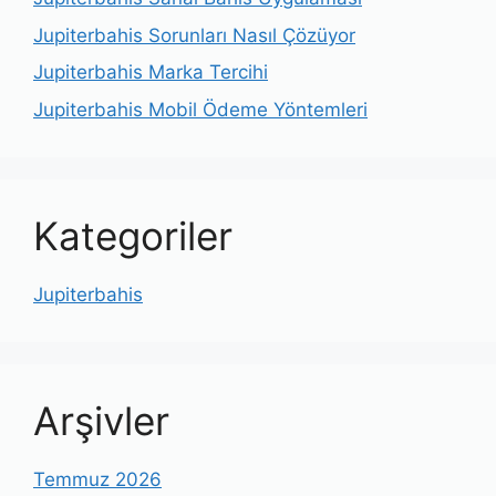
Jupiterbahis Sorunları Nasıl Çözüyor
Jupiterbahis Marka Tercihi
Jupiterbahis Mobil Ödeme Yöntemleri
Kategoriler
Jupiterbahis
Arşivler
Temmuz 2026