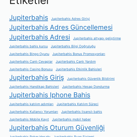
Etiketler
Jupiterbahis
Jupiterbahis Adres Girişi
Jupiterbahis Adres Güncellemesi
Jupiterbahis Adresi
Jupiterbahis altyapı geliştirme
Jupiterbahis bahis kursu
Jupiterbahis Bilgi Doğruluğu
Jupiterbahis Bingo Oyunu
Jupiterbahis Bonus Promosyonları
Jupiterbahis Canlı Cevaplar
Jupiterbahis Canlı Yardım
Jupiterbahis Casino Bonusu
Jupiterbahis Etkinlik Bahisleri
Jupiterbahis Giriş
Jupiterbahis Güvenlik Bildirimi
Jupiterbahis Handikap Bahisleri
Jupiterbahis Hesap Dondurma
Jupiterbahis Iphone Bahis
Jupiterbahis katılım adımları
Jupiterbahis Katılım Süreci
Jupiterbahis Kullanıcı Yorumları
Jupiterbahis lisanslı bahis
Jupiterbahis Mobile Kayıt
Jupiterbahis mobil haber
Jupiterbahis Oturum Güvenliği
Jupiterbahis Poker Hesabı
Jupiterbahis Puan Sistemi