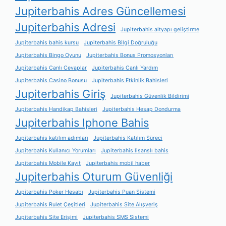
Jupiterbahis Adres Güncellemesi
Jupiterbahis Adresi
Jupiterbahis altyapı geliştirme
Jupiterbahis bahis kursu
Jupiterbahis Bilgi Doğruluğu
Jupiterbahis Bingo Oyunu
Jupiterbahis Bonus Promosyonları
Jupiterbahis Canlı Cevaplar
Jupiterbahis Canlı Yardım
Jupiterbahis Casino Bonusu
Jupiterbahis Etkinlik Bahisleri
Jupiterbahis Giriş
Jupiterbahis Güvenlik Bildirimi
Jupiterbahis Handikap Bahisleri
Jupiterbahis Hesap Dondurma
Jupiterbahis Iphone Bahis
Jupiterbahis katılım adımları
Jupiterbahis Katılım Süreci
Jupiterbahis Kullanıcı Yorumları
Jupiterbahis lisanslı bahis
Jupiterbahis Mobile Kayıt
Jupiterbahis mobil haber
Jupiterbahis Oturum Güvenliği
Jupiterbahis Poker Hesabı
Jupiterbahis Puan Sistemi
Jupiterbahis Rulet Çeşitleri
Jupiterbahis Site Alışveriş
Jupiterbahis Site Erişimi
Jupiterbahis SMS Sistemi