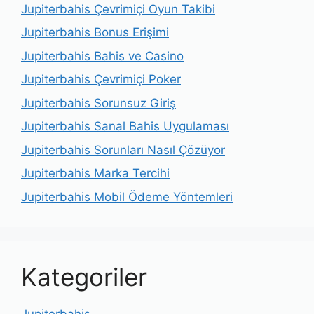
Jupiterbahis Çevrimiçi Oyun Takibi
Jupiterbahis Bonus Erişimi
Jupiterbahis Bahis ve Casino
Jupiterbahis Çevrimiçi Poker
Jupiterbahis Sorunsuz Giriş
Jupiterbahis Sanal Bahis Uygulaması
Jupiterbahis Sorunları Nasıl Çözüyor
Jupiterbahis Marka Tercihi
Jupiterbahis Mobil Ödeme Yöntemleri
Kategoriler
Jupiterbahis