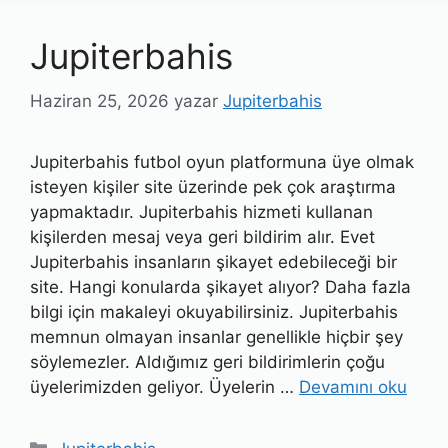
Jupiterbahis
Haziran 25, 2026
yazar
Jupiterbahis
Jupiterbahis futbol oyun platformuna üye olmak
isteyen kişiler site üzerinde pek çok araştırma
yapmaktadır. Jupiterbahis hizmeti kullanan
kişilerden mesaj veya geri bildirim alır. Evet
Jupiterbahis insanların şikayet edebileceği bir
site. Hangi konularda şikayet alıyor? Daha fazla
bilgi için makaleyi okuyabilirsiniz. Jupiterbahis
memnun olmayan insanlar genellikle hiçbir şey
söylemezler. Aldığımız geri bildirimlerin çoğu
üyelerimizden geliyor. Üyelerin …
Devamını oku
Kategoriler