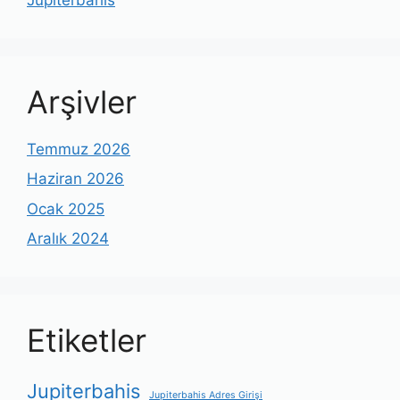
Arşivler
Temmuz 2026
Haziran 2026
Ocak 2025
Aralık 2024
Etiketler
Jupiterbahis
Jupiterbahis Adres Girişi