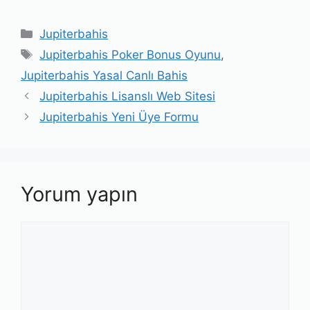
Kategoriler
Jupiterbahis
Etiketler
Jupiterbahis Poker Bonus Oyunu
,
Jupiterbahis Yasal Canlı Bahis
Jupiterbahis Lisanslı Web Sitesi
Jupiterbahis Yeni Üye Formu
Yorum yapın
Yorum