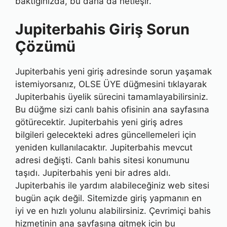
baktığınızda, bu daha da netleşir.
Jupiterbahis Giriş Sorun
Çözümü
Jupiterbahis yeni giriş adresinde sorun yaşamak
istemiyorsanız, OLSE ÜYE düğmesini tıklayarak
Jupiterbahis üyelik sürecini tamamlayabilirsiniz.
Bu düğme sizi canlı bahis ofisinin ana sayfasına
götürecektir. Jupiterbahis yeni giriş adres
bilgileri gelecekteki adres güncellemeleri için
yeniden kullanılacaktır. Jupiterbahis mevcut
adresi değişti. Canlı bahis sitesi konumunu
taşıdı. Jupiterbahis yeni bir adres aldı.
Jupiterbahis ile yardım alabileceğiniz web sitesi
bugün açık değil. Sitemizde giriş yapmanın en
iyi ve en hızlı yolunu alabilirsiniz. Çevrimiçi bahis
hizmetinin ana sayfasına gitmek için bu