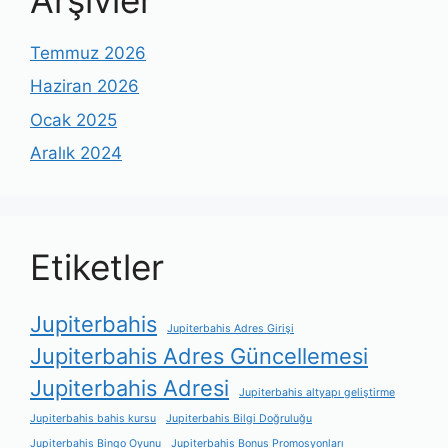
Temmuz 2026
Haziran 2026
Ocak 2025
Aralık 2024
Etiketler
Jupiterbahis
Jupiterbahis Adres Girişi
Jupiterbahis Adres Güncellemesi
Jupiterbahis Adresi
Jupiterbahis altyapı geliştirme
Jupiterbahis bahis kursu
Jupiterbahis Bilgi Doğruluğu
Jupiterbahis Bingo Oyunu
Jupiterbahis Bonus Promosyonları