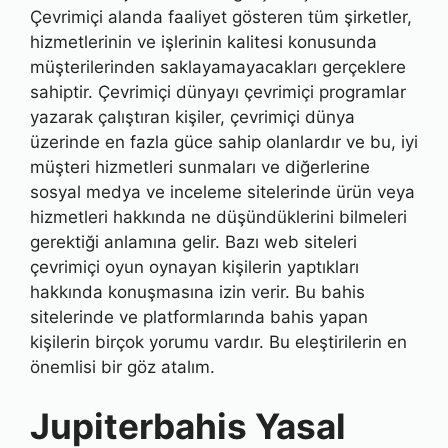
Çevrimiçi alanda faaliyet gösteren tüm şirketler,
hizmetlerinin ve işlerinin kalitesi konusunda
müşterilerinden saklayamayacakları gerçeklere
sahiptir. Çevrimiçi dünyayı çevrimiçi programlar
yazarak çalıştıran kişiler, çevrimiçi dünya
üzerinde en fazla güce sahip olanlardır ve bu, iyi
müşteri hizmetleri sunmaları ve diğerlerine
sosyal medya ve inceleme sitelerinde ürün veya
hizmetleri hakkında ne düşündüklerini bilmeleri
gerektiği anlamına gelir. Bazı web siteleri
çevrimiçi oyun oynayan kişilerin yaptıkları
hakkında konuşmasına izin verir. Bu bahis
sitelerinde ve platformlarında bahis yapan
kişilerin birçok yorumu vardır. Bu eleştirilerin en
önemlisi bir göz atalım.
Jupiterbahis Yasal