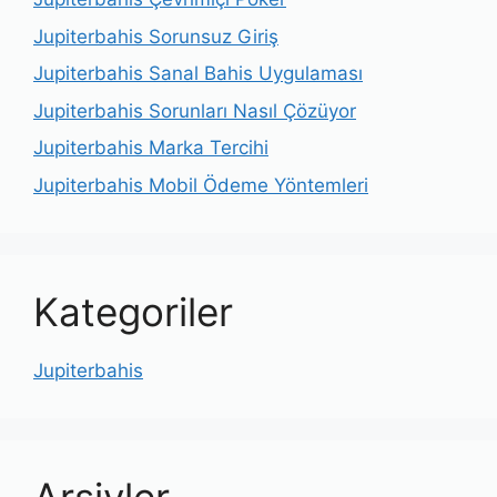
Jupiterbahis Sorunsuz Giriş
Jupiterbahis Sanal Bahis Uygulaması
Jupiterbahis Sorunları Nasıl Çözüyor
Jupiterbahis Marka Tercihi
Jupiterbahis Mobil Ödeme Yöntemleri
Kategoriler
Jupiterbahis
Arşivler