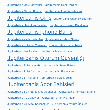
Jupiterbahis Canlı Cevaplar
Jupiterbahis Canlı Yardım
Jupiterbahis Casino Bonusu
Jupiterbahis Etkinlik Bahisleri
Jupiterbahis Giriş
Jupiterbahis Güvenlik Bildirimi
Jupiterbahis Handikap Bahisleri
Jupiterbahis Hesap Dondurma
Jupiterbahis Iphone Bahis
Jupiterbahis katılım adımları
Jupiterbahis Katılım Süreci
Jupiterbahis Kullanıcı Yorumları
Jupiterbahis lisanslı bahis
Jupiterbahis Mobile Kayıt
Jupiterbahis mobil haber
Jupiterbahis Oturum Güvenliği
Jupiterbahis Poker Hesabı
Jupiterbahis Puan Sistemi
Jupiterbahis Rulet Çeşitleri
Jupiterbahis Site Alışveriş
Jupiterbahis Site Erişimi
Jupiterbahis SMS Sistemi
Jupiterbahis Spor Bahisleri
Jupiterbahis Spor Bahis Sms Aboneliği
Jupiterbahis Turnuva Katılımı
Jupiterbahis TV Çalışıyor
Jupiterbahis Türkiye Pazarı
Jupiterbahis Voleybol Seçenekleri
Jupiterbahis Yatırım Ödülleri