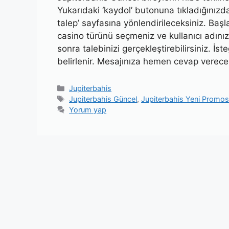
Yukarıdaki ‘kaydol’ butonuna tıkladığını
talep’ sayfasına yönlendirileceksiniz. Başl
casino türünü seçmeniz ve kullanıcı adını
sonra talebinizi gerçekleştirebilirsiniz. İs
belirlenir. Mesajınıza hemen cevap verec
Kategoriler
Jupiterbahis
Etiketler
Jupiterbahis Güncel
,
Jupiterbahis Yeni Promo
Yorum yap