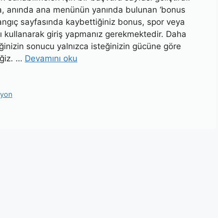
zda, anında ana menünün yanında bulunan ‘bonus
angıç ​​sayfasında kaybettiğiniz bonus, spor veya
zı kullanarak giriş yapmanız gerekmektedir. Daha
teğinizin sonucu yalnızca isteğinizin gücüne göre
eğiz. …
Devamını oku
syon