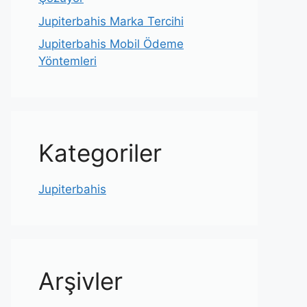
Jupiterbahis Marka Tercihi
Jupiterbahis Mobil Ödeme
Yöntemleri
Kategoriler
Jupiterbahis
Arşivler