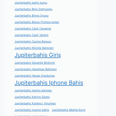
Jupiterbahis bahis kursu
Jupiterbahis Bilgi Doğruluğu
Jupiterbahis Bingo Oyunu
Jupiterbahis Bonus Promosyonları
Jupiterbahis Canlı Cevaplar
Jupiterbahis Canlı Yardım
Jupiterbahis Casino Bonusu
Jupiterbahis Etkinlik Bahisleri
Jupiterbahis Giriş
Jupiterbahis Güvenlik Bildirimi
Jupiterbahis Handikap Bahisleri
Jupiterbahis Hesap Dondurma
Jupiterbahis Iphone Bahis
Jupiterbahis katılım adımları
Jupiterbahis Katılım Süreci
Jupiterbahis Kullanıcı Yorumları
Jupiterbahis lisanslı bahis
Jupiterbahis Mobile Kayıt