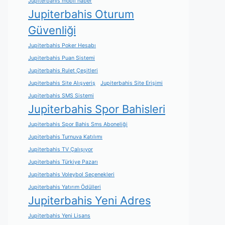
Jupiterbahis mobil haber
Jupiterbahis Oturum
Güvenliği
Jupiterbahis Poker Hesabı
Jupiterbahis Puan Sistemi
Jupiterbahis Rulet Çeşitleri
Jupiterbahis Site Alışveriş
Jupiterbahis Site Erişimi
Jupiterbahis SMS Sistemi
Jupiterbahis Spor Bahisleri
Jupiterbahis Spor Bahis Sms Aboneliği
Jupiterbahis Turnuva Katılımı
Jupiterbahis TV Çalışıyor
Jupiterbahis Türkiye Pazarı
Jupiterbahis Voleybol Seçenekleri
Jupiterbahis Yatırım Ödülleri
Jupiterbahis Yeni Adres
Jupiterbahis Yeni Lisans