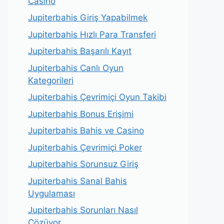
Casino
Jupiterbahis Giriş Yapabilmek
Jupiterbahis Hızlı Para Transferi
Jupiterbahis Başarılı Kayıt
Jupiterbahis Canlı Oyun
Kategorileri
Jupiterbahis Çevrimiçi Oyun Takibi
Jupiterbahis Bonus Erişimi
Jupiterbahis Bahis ve Casino
Jupiterbahis Çevrimiçi Poker
Jupiterbahis Sorunsuz Giriş
Jupiterbahis Sanal Bahis
Uygulaması
Jupiterbahis Sorunları Nasıl
Çözüyor