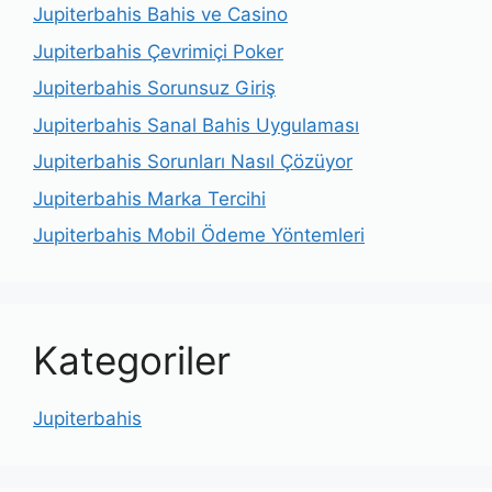
Jupiterbahis Bahis ve Casino
Jupiterbahis Çevrimiçi Poker
Jupiterbahis Sorunsuz Giriş
Jupiterbahis Sanal Bahis Uygulaması
Jupiterbahis Sorunları Nasıl Çözüyor
Jupiterbahis Marka Tercihi
Jupiterbahis Mobil Ödeme Yöntemleri
Kategoriler
Jupiterbahis