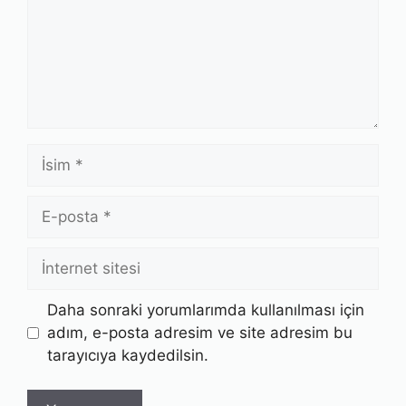
İsim
E-
posta
İnternet
sitesi
Daha sonraki yorumlarımda kullanılması için
adım, e-posta adresim ve site adresim bu
tarayıcıya kaydedilsin.