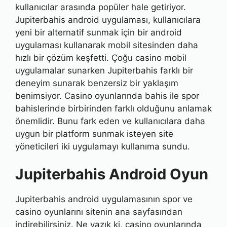
kullanıcılar arasında popüler hale getiriyor.
Jupiterbahis android uygulaması, kullanıcılara
yeni bir alternatif sunmak için bir android
uygulaması kullanarak mobil sitesinden daha
hızlı bir çözüm keşfetti. Çoğu casino mobil
uygulamalar sunarken Jupiterbahis farklı bir
deneyim sunarak benzersiz bir yaklaşım
benimsiyor. Casino oyunlarında bahis ile spor
bahislerinde birbirinden farklı olduğunu anlamak
önemlidir. Bunu fark eden ve kullanıcılara daha
uygun bir platform sunmak isteyen site
yöneticileri iki uygulamayı kullanıma sundu.
Jupiterbahis Android Oyun
Jupiterbahis android uygulamasının spor ve
casino oyunlarını sitenin ana sayfasından
indirebilirsiniz. Ne yazık ki, casino oyunlarında