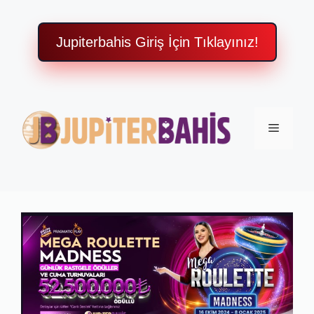
Jupiterbahis Giriş İçin Tıklayınız!
İçeriğe
atla
Menü