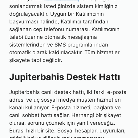
sonlandırmak istediğinizde sistem kimliğinizi
doğrulayacaktır. Uygun bir Katılımcının
başvurması halinde, Katılımcı tarafından
sağlanan cep telefonu numarası, Katılımcının
talebi üzerine otomatik mesajlaşma
sistemlerinden ve SMS programlarından
otomatik olarak kaldırılacaktır. Tüm hizmetler
şikayete tabi değildir.
Jupiterbahis Destek Hattı
Jupiterbahis canlı destek hattı, iki farklı e-posta
adresi ve üç sosyal medya müşteri hizmetleri
kanalı kullanıyor. E-posta hizmeti, bağlantı ve
canlı sohbet hattı sağlar. Herhangi bir şikayet
olursa, sorunu çözmek için yanıt vereceğiz.
Burası hızlı bir site. Sosyal hesaplar; duyuruları,