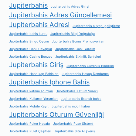
Jupiterbahis
Jupiterbahis Adres Girişi
Jupiterbahis Adres Güncellemesi
Jupiterbahis Adresi
Jupiterbahis altyapı geliştirme
Jupiterbahis bahis kursu
Jupiterbahis Bilgi Doğruluğu
Jupiterbahis Bingo Oyunu
Jupiterbahis Bonus Promosyonları
Jupiterbahis Canlı Cevaplar
Jupiterbahis Canlı Yardım
Jupiterbahis Casino Bonusu
Jupiterbahis Etkinlik Bahisleri
Jupiterbahis Giriş
Jupiterbahis Güvenlik Bildirimi
Jupiterbahis Handikap Bahisleri
Jupiterbahis Hesap Dondurma
Jupiterbahis Iphone Bahis
Jupiterbahis katılım adımları
Jupiterbahis Katılım Süreci
Jupiterbahis Kullanıcı Yorumları
Jupiterbahis lisanslı bahis
Jupiterbahis Mobile Kayıt
Jupiterbahis mobil haber
Jupiterbahis Oturum Güvenliği
Jupiterbahis Poker Hesabı
Jupiterbahis Puan Sistemi
Jupiterbahis Rulet Çeşitleri
Jupiterbahis Site Alışveriş