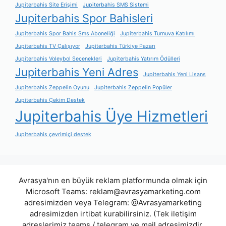
Jupiterbahis Site Erişimi
Jupiterbahis SMS Sistemi
Jupiterbahis Spor Bahisleri
Jupiterbahis Spor Bahis Sms Aboneliği
Jupiterbahis Turnuva Katılımı
Jupiterbahis TV Çalışıyor
Jupiterbahis Türkiye Pazarı
Jupiterbahis Voleybol Seçenekleri
Jupiterbahis Yatırım Ödülleri
Jupiterbahis Yeni Adres
Jupiterbahis Yeni Lisans
Jupiterbahis Zeppelin Oyunu
Jupiterbahis Zeppelin Popüler
Jupiterbahis Çekim Destek
Jupiterbahis Üye Hizmetleri
Jupiterbahis çevrimiçi destek
Avrasya'nın en büyük reklam platformunda olmak için
Microsoft Teams:
reklam@avrasyamarketing.com
adresimizden veya Telegram: @Avrasyamarketing
adresimizden irtibat kurabilirsiniz. (Tek iletişim
adreslerimiz teams / telegram ve mail adresimizdir.