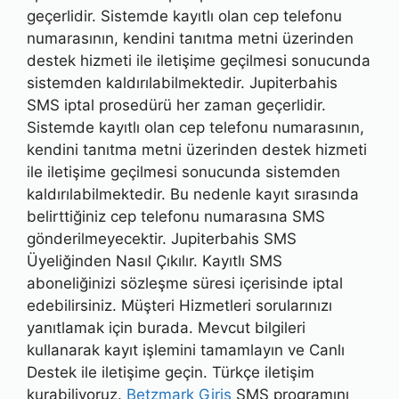
geçerlidir. Sistemde kayıtlı olan cep telefonu
numarasının, kendini tanıtma metni üzerinden
destek hizmeti ile iletişime geçilmesi sonucunda
sistemden kaldırılabilmektedir. Jupiterbahis
SMS iptal prosedürü her zaman geçerlidir.
Sistemde kayıtlı olan cep telefonu numarasının,
kendini tanıtma metni üzerinden destek hizmeti
ile iletişime geçilmesi sonucunda sistemden
kaldırılabilmektedir. Bu nedenle kayıt sırasında
belirttiğiniz cep telefonu numarasına SMS
gönderilmeyecektir. Jupiterbahis SMS
Üyeliğinden Nasıl Çıkılır. Kayıtlı SMS
aboneliğinizi sözleşme süresi içerisinde iptal
edebilirsiniz. Müşteri Hizmetleri sorularınızı
yanıtlamak için burada. Mevcut bilgileri
kullanarak kayıt işlemini tamamlayın ve Canlı
Destek ile iletişime geçin. Türkçe iletişim
kurabiliyoruz.
Betzmark Giriş
SMS programını