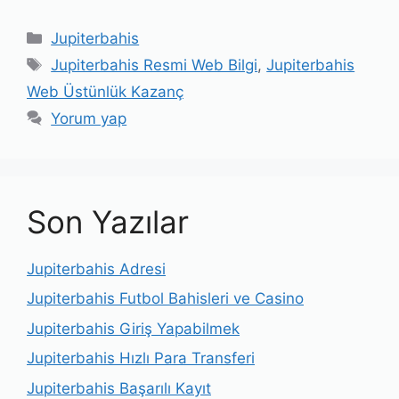
Kategoriler
Jupiterbahis
Etiketler
Jupiterbahis Resmi Web Bilgi
,
Jupiterbahis
Web Üstünlük Kazanç
Yorum yap
Son Yazılar
Jupiterbahis Adresi
Jupiterbahis Futbol Bahisleri ve Casino
Jupiterbahis Giriş Yapabilmek
Jupiterbahis Hızlı Para Transferi
Jupiterbahis Başarılı Kayıt