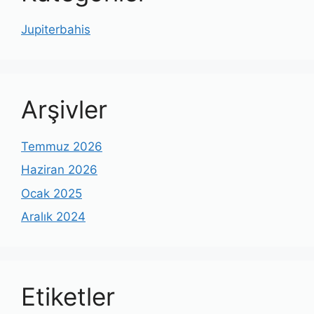
Jupiterbahis
Arşivler
Temmuz 2026
Haziran 2026
Ocak 2025
Aralık 2024
Etiketler