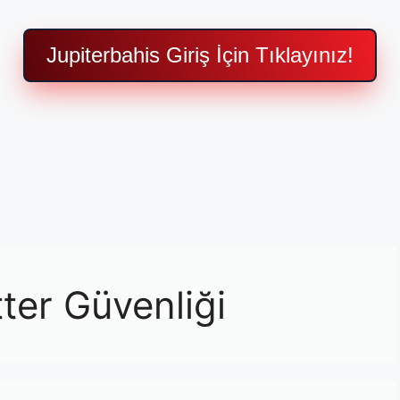
Jupiterbahis Giriş İçin Tıklayınız!
ter Güvenliği