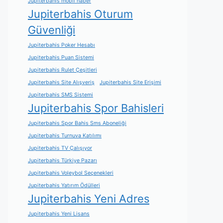
Jupiterbahis mobil haber
Jupiterbahis Oturum
Güvenliği
Jupiterbahis Poker Hesabı
Jupiterbahis Puan Sistemi
Jupiterbahis Rulet Çeşitleri
Jupiterbahis Site Alışveriş
Jupiterbahis Site Erişimi
Jupiterbahis SMS Sistemi
Jupiterbahis Spor Bahisleri
Jupiterbahis Spor Bahis Sms Aboneliği
Jupiterbahis Turnuva Katılımı
Jupiterbahis TV Çalışıyor
Jupiterbahis Türkiye Pazarı
Jupiterbahis Voleybol Seçenekleri
Jupiterbahis Yatırım Ödülleri
Jupiterbahis Yeni Adres
Jupiterbahis Yeni Lisans