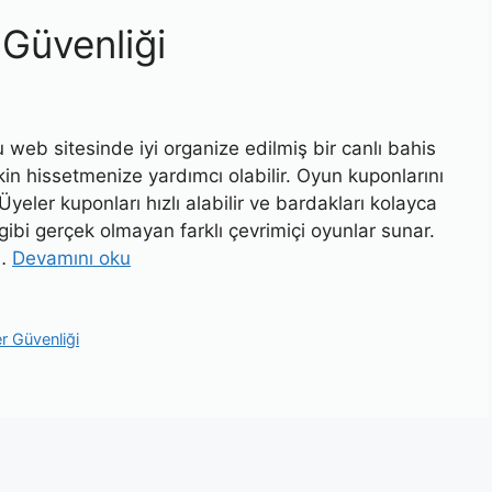
 Güvenliği
 web sitesinde iyi organize edilmiş bir canlı bahis
kin hissetmenize yardımcı olabilir. Oyun kuponlarını
Üyeler kuponları hızlı alabilir ve bardakları kolayca
r gibi gerçek olmayan farklı çevrimiçi oyunlar sunar.
 …
Devamını oku
r Güvenliği