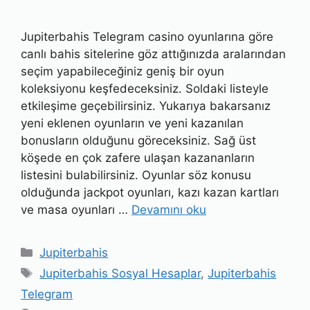
Jupiterbahis Telegram casino oyunlarına göre
canlı bahis sitelerine göz attığınızda aralarından
seçim yapabileceğiniz geniş bir oyun
koleksiyonu keşfedeceksiniz. Soldaki listeyle
etkileşime geçebilirsiniz. Yukarıya bakarsanız
yeni eklenen oyunların ve yeni kazanılan
bonusların olduğunu göreceksiniz. Sağ üst
köşede en çok zafere ulaşan kazananların
listesini bulabilirsiniz. Oyunlar söz konusu
olduğunda jackpot oyunları, kazı kazan kartları
ve masa oyunları …
Devamını oku
Kategoriler
Jupiterbahis
Etiketler
Jupiterbahis Sosyal Hesaplar
,
Jupiterbahis
Telegram