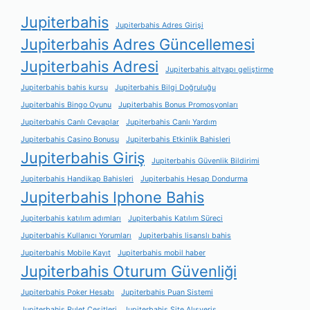
Jupiterbahis
Jupiterbahis Adres Girişi
Jupiterbahis Adres Güncellemesi
Jupiterbahis Adresi
Jupiterbahis altyapı geliştirme
Jupiterbahis bahis kursu
Jupiterbahis Bilgi Doğruluğu
Jupiterbahis Bingo Oyunu
Jupiterbahis Bonus Promosyonları
Jupiterbahis Canlı Cevaplar
Jupiterbahis Canlı Yardım
Jupiterbahis Casino Bonusu
Jupiterbahis Etkinlik Bahisleri
Jupiterbahis Giriş
Jupiterbahis Güvenlik Bildirimi
Jupiterbahis Handikap Bahisleri
Jupiterbahis Hesap Dondurma
Jupiterbahis Iphone Bahis
Jupiterbahis katılım adımları
Jupiterbahis Katılım Süreci
Jupiterbahis Kullanıcı Yorumları
Jupiterbahis lisanslı bahis
Jupiterbahis Mobile Kayıt
Jupiterbahis mobil haber
Jupiterbahis Oturum Güvenliği
Jupiterbahis Poker Hesabı
Jupiterbahis Puan Sistemi
Jupiterbahis Rulet Çeşitleri
Jupiterbahis Site Alışveriş