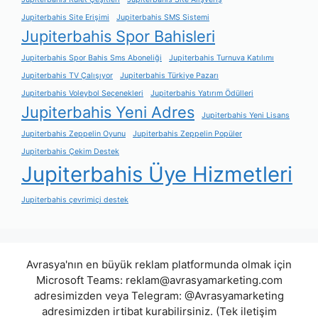
Jupiterbahis Site Erişimi
Jupiterbahis SMS Sistemi
Jupiterbahis Spor Bahisleri
Jupiterbahis Spor Bahis Sms Aboneliği
Jupiterbahis Turnuva Katılımı
Jupiterbahis TV Çalışıyor
Jupiterbahis Türkiye Pazarı
Jupiterbahis Voleybol Seçenekleri
Jupiterbahis Yatırım Ödülleri
Jupiterbahis Yeni Adres
Jupiterbahis Yeni Lisans
Jupiterbahis Zeppelin Oyunu
Jupiterbahis Zeppelin Popüler
Jupiterbahis Çekim Destek
Jupiterbahis Üye Hizmetleri
Jupiterbahis çevrimiçi destek
Avrasya'nın en büyük reklam platformunda olmak için
Microsoft Teams:
reklam@avrasyamarketing.com
adresimizden veya Telegram: @Avrasyamarketing
adresimizden irtibat kurabilirsiniz. (Tek iletişim