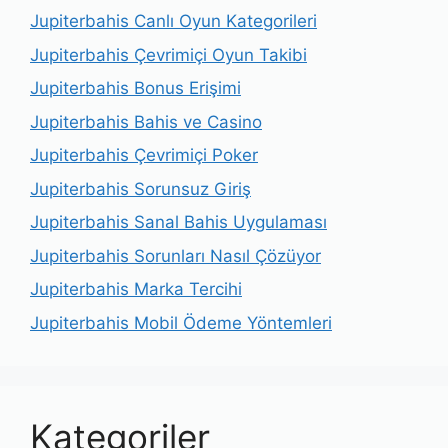
Jupiterbahis Canlı Oyun Kategorileri
Jupiterbahis Çevrimiçi Oyun Takibi
Jupiterbahis Bonus Erişimi
Jupiterbahis Bahis ve Casino
Jupiterbahis Çevrimiçi Poker
Jupiterbahis Sorunsuz Giriş
Jupiterbahis Sanal Bahis Uygulaması
Jupiterbahis Sorunları Nasıl Çözüyor
Jupiterbahis Marka Tercihi
Jupiterbahis Mobil Ödeme Yöntemleri
Kategoriler