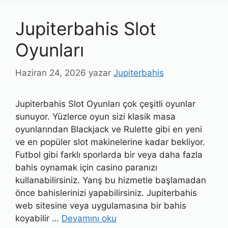
Jupiterbahis Slot
Oyunları
Haziran 24, 2026
yazar
Jupiterbahis
Jupiterbahis Slot Oyunları çok çeşitli oyunlar
sunuyor. Yüzlerce oyun sizi klasik masa
oyunlarından Blackjack ve Rulette gibi en yeni
ve en popüler slot makinelerine kadar bekliyor.
Futbol gibi farklı sporlarda bir veya daha fazla
bahis oynamak için casino paranızı
kullanabilirsiniz. Yarış bu hizmetle başlamadan
önce bahislerinizi yapabilirsiniz. Jupiterbahis
web sitesine veya uygulamasına bir bahis
koyabilir …
Devamını oku