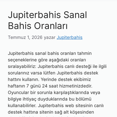
Jupiterbahis Sanal
Bahis Oranları
Temmuz 1, 2026
yazar
Jupiterbahis
Jupiterbahis sanal bahis oranları tahmin
seçeneklerine göre aşağıdaki oranları
sıralayabiliriz: Jupiterbahis canlı desteği ile ilgili
sorularınız varsa lütfen Jupiterbahis destek
hattını kullanın. Yerinde destek ekibimiz
haftanın 7 günü 24 saat hizmetinizdedir.
Oyuncular bir sorunla karşılaştıklarında veya
bilgiye ihtiyaç duyduklarında bu bölümü
kullanabilirler. Jupiterbahis web sitesinin canlı
destek hattına sitenin sağ alt köşesinden