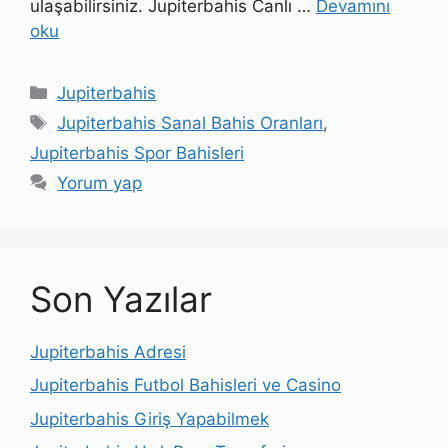
ulaşabilirsiniz. Jupiterbahis Canlı …
Devamını
oku
Kategoriler
Jupiterbahis
Etiketler
Jupiterbahis Sanal Bahis Oranları
,
Jupiterbahis Spor Bahisleri
Yorum yap
Son Yazılar
Jupiterbahis Adresi
Jupiterbahis Futbol Bahisleri ve Casino
Jupiterbahis Giriş Yapabilmek