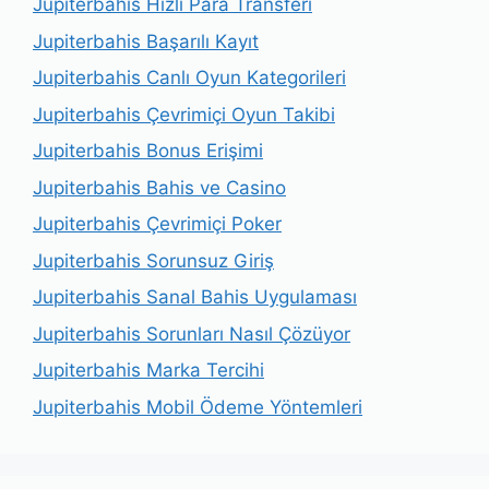
Jupiterbahis Hızlı Para Transferi
Jupiterbahis Başarılı Kayıt
Jupiterbahis Canlı Oyun Kategorileri
Jupiterbahis Çevrimiçi Oyun Takibi
Jupiterbahis Bonus Erişimi
Jupiterbahis Bahis ve Casino
Jupiterbahis Çevrimiçi Poker
Jupiterbahis Sorunsuz Giriş
Jupiterbahis Sanal Bahis Uygulaması
Jupiterbahis Sorunları Nasıl Çözüyor
Jupiterbahis Marka Tercihi
Jupiterbahis Mobil Ödeme Yöntemleri