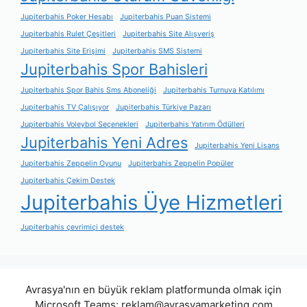
Jupiterbahis Poker Hesabı
Jupiterbahis Puan Sistemi
Jupiterbahis Rulet Çeşitleri
Jupiterbahis Site Alışveriş
Jupiterbahis Site Erişimi
Jupiterbahis SMS Sistemi
Jupiterbahis Spor Bahisleri
Jupiterbahis Spor Bahis Sms Aboneliği
Jupiterbahis Turnuva Katılımı
Jupiterbahis TV Çalışıyor
Jupiterbahis Türkiye Pazarı
Jupiterbahis Voleybol Seçenekleri
Jupiterbahis Yatırım Ödülleri
Jupiterbahis Yeni Adres
Jupiterbahis Yeni Lisans
Jupiterbahis Zeppelin Oyunu
Jupiterbahis Zeppelin Popüler
Jupiterbahis Çekim Destek
Jupiterbahis Üye Hizmetleri
Jupiterbahis çevrimiçi destek
Avrasya'nın en büyük reklam platformunda olmak için
Microsoft Teams:
reklam@avrasyamarketing.com