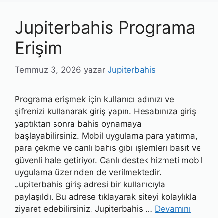
Jupiterbahis Programa
Erişim
Temmuz 3, 2026
yazar
Jupiterbahis
Programa erişmek için kullanıcı adınızı ve
şifrenizi kullanarak giriş yapın. Hesabınıza giriş
yaptıktan sonra bahis oynamaya
başlayabilirsiniz. Mobil uygulama para yatırma,
para çekme ve canlı bahis gibi işlemleri basit ve
güvenli hale getiriyor. Canlı destek hizmeti mobil
uygulama üzerinden de verilmektedir.
Jupiterbahis giriş adresi bir kullanıcıyla
paylaşıldı. Bu adrese tıklayarak siteyi kolaylıkla
ziyaret edebilirsiniz. Jupiterbahis …
Devamını