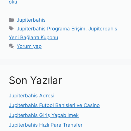
oku
Kategoriler
Jupiterbahis
Etiketler
Jupiterbahis Programa Erişim
,
Jupiterbahis
Yeni Bağlantı Kuponu
Yorum yap
Son Yazılar
Jupiterbahis Adresi
Jupiterbahis Futbol Bahisleri ve Casino
Jupiterbahis Giriş Yapabilmek
Jupiterbahis Hızlı Para Transferi