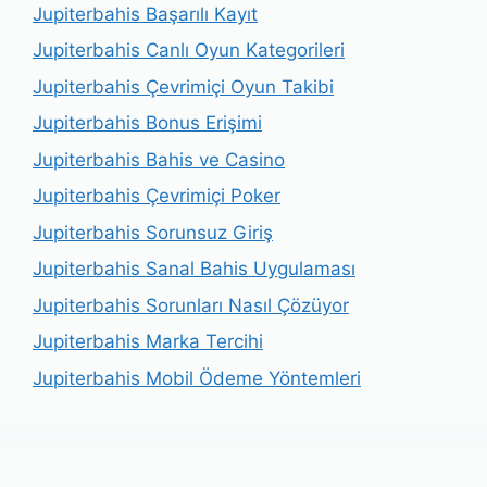
Jupiterbahis Başarılı Kayıt
Jupiterbahis Canlı Oyun Kategorileri
Jupiterbahis Çevrimiçi Oyun Takibi
Jupiterbahis Bonus Erişimi
Jupiterbahis Bahis ve Casino
Jupiterbahis Çevrimiçi Poker
Jupiterbahis Sorunsuz Giriş
Jupiterbahis Sanal Bahis Uygulaması
Jupiterbahis Sorunları Nasıl Çözüyor
Jupiterbahis Marka Tercihi
Jupiterbahis Mobil Ödeme Yöntemleri