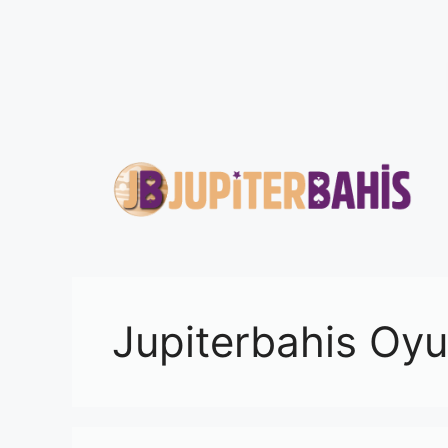
İçeriğe
atla
Jupiterbahis Oyu