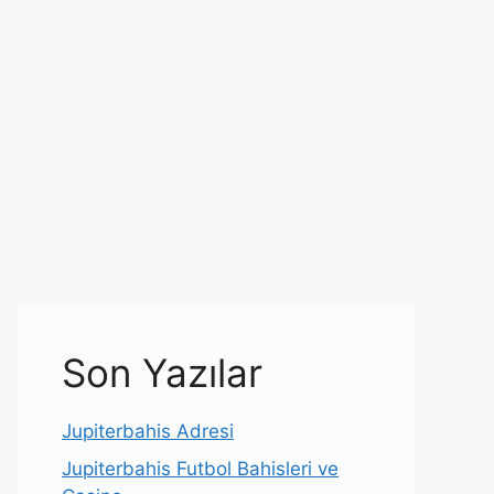
Son Yazılar
Jupiterbahis Adresi
Jupiterbahis Futbol Bahisleri ve