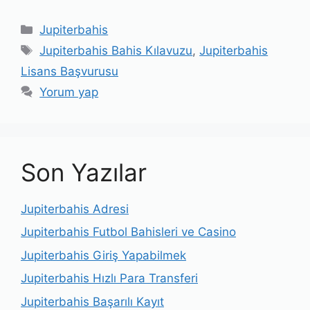
Kategoriler
Jupiterbahis
Etiketler
Jupiterbahis Bahis Kılavuzu
,
Jupiterbahis
Lisans Başvurusu
Yorum yap
Son Yazılar
Jupiterbahis Adresi
Jupiterbahis Futbol Bahisleri ve Casino
Jupiterbahis Giriş Yapabilmek
Jupiterbahis Hızlı Para Transferi
Jupiterbahis Başarılı Kayıt