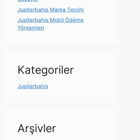
Jupiterbahis Marka Tercihi
Jupiterbahis Mobil Ödeme
Yöntemleri
Kategoriler
Jupiterbahis
Arşivler