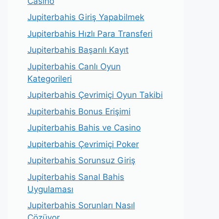
Casino
Jupiterbahis Giriş Yapabilmek
Jupiterbahis Hızlı Para Transferi
Jupiterbahis Başarılı Kayıt
Jupiterbahis Canlı Oyun
Kategorileri
Jupiterbahis Çevrimiçi Oyun Takibi
Jupiterbahis Bonus Erişimi
Jupiterbahis Bahis ve Casino
Jupiterbahis Çevrimiçi Poker
Jupiterbahis Sorunsuz Giriş
Jupiterbahis Sanal Bahis
Uygulaması
Jupiterbahis Sorunları Nasıl
Çözüyor