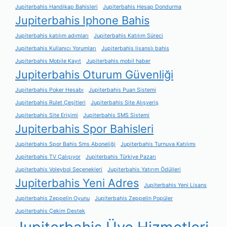
Jupiterbahis Handikap Bahisleri
Jupiterbahis Hesap Dondurma
Jupiterbahis Iphone Bahis
Jupiterbahis katılım adımları
Jupiterbahis Katılım Süreci
Jupiterbahis Kullanıcı Yorumları
Jupiterbahis lisanslı bahis
Jupiterbahis Mobile Kayıt
Jupiterbahis mobil haber
Jupiterbahis Oturum Güvenliği
Jupiterbahis Poker Hesabı
Jupiterbahis Puan Sistemi
Jupiterbahis Rulet Çeşitleri
Jupiterbahis Site Alışveriş
Jupiterbahis Site Erişimi
Jupiterbahis SMS Sistemi
Jupiterbahis Spor Bahisleri
Jupiterbahis Spor Bahis Sms Aboneliği
Jupiterbahis Turnuva Katılımı
Jupiterbahis TV Çalışıyor
Jupiterbahis Türkiye Pazarı
Jupiterbahis Voleybol Seçenekleri
Jupiterbahis Yatırım Ödülleri
Jupiterbahis Yeni Adres
Jupiterbahis Yeni Lisans
Jupiterbahis Zeppelin Oyunu
Jupiterbahis Zeppelin Popüler
Jupiterbahis Çekim Destek