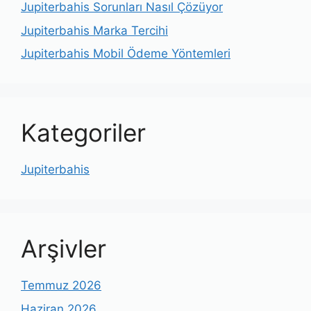
Jupiterbahis Sorunları Nasıl Çözüyor
Jupiterbahis Marka Tercihi
Jupiterbahis Mobil Ödeme Yöntemleri
Kategoriler
Jupiterbahis
Arşivler
Temmuz 2026
Haziran 2026