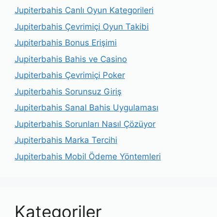
Jupiterbahis Canlı Oyun Kategorileri
Jupiterbahis Çevrimiçi Oyun Takibi
Jupiterbahis Bonus Erişimi
Jupiterbahis Bahis ve Casino
Jupiterbahis Çevrimiçi Poker
Jupiterbahis Sorunsuz Giriş
Jupiterbahis Sanal Bahis Uygulaması
Jupiterbahis Sorunları Nasıl Çözüyor
Jupiterbahis Marka Tercihi
Jupiterbahis Mobil Ödeme Yöntemleri
Kategoriler