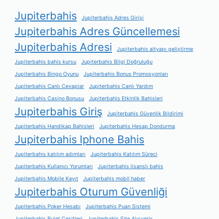
Jupiterbahis
Jupiterbahis Adres Girişi
Jupiterbahis Adres Güncellemesi
Jupiterbahis Adresi
Jupiterbahis altyapı geliştirme
Jupiterbahis bahis kursu
Jupiterbahis Bilgi Doğruluğu
Jupiterbahis Bingo Oyunu
Jupiterbahis Bonus Promosyonları
Jupiterbahis Canlı Cevaplar
Jupiterbahis Canlı Yardım
Jupiterbahis Casino Bonusu
Jupiterbahis Etkinlik Bahisleri
Jupiterbahis Giriş
Jupiterbahis Güvenlik Bildirimi
Jupiterbahis Handikap Bahisleri
Jupiterbahis Hesap Dondurma
Jupiterbahis Iphone Bahis
Jupiterbahis katılım adımları
Jupiterbahis Katılım Süreci
Jupiterbahis Kullanıcı Yorumları
Jupiterbahis lisanslı bahis
Jupiterbahis Mobile Kayıt
Jupiterbahis mobil haber
Jupiterbahis Oturum Güvenliği
Jupiterbahis Poker Hesabı
Jupiterbahis Puan Sistemi
Jupiterbahis Rulet Çeşitleri
Jupiterbahis Site Alışveriş