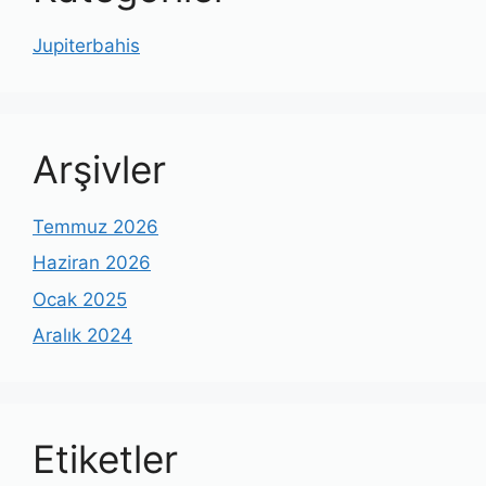
Jupiterbahis
Arşivler
Temmuz 2026
Haziran 2026
Ocak 2025
Aralık 2024
Etiketler