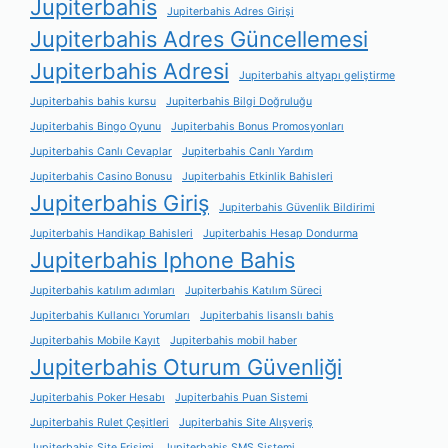
Jupiterbahis
Jupiterbahis Adres Girişi
Jupiterbahis Adres Güncellemesi
Jupiterbahis Adresi
Jupiterbahis altyapı geliştirme
Jupiterbahis bahis kursu
Jupiterbahis Bilgi Doğruluğu
Jupiterbahis Bingo Oyunu
Jupiterbahis Bonus Promosyonları
Jupiterbahis Canlı Cevaplar
Jupiterbahis Canlı Yardım
Jupiterbahis Casino Bonusu
Jupiterbahis Etkinlik Bahisleri
Jupiterbahis Giriş
Jupiterbahis Güvenlik Bildirimi
Jupiterbahis Handikap Bahisleri
Jupiterbahis Hesap Dondurma
Jupiterbahis Iphone Bahis
Jupiterbahis katılım adımları
Jupiterbahis Katılım Süreci
Jupiterbahis Kullanıcı Yorumları
Jupiterbahis lisanslı bahis
Jupiterbahis Mobile Kayıt
Jupiterbahis mobil haber
Jupiterbahis Oturum Güvenliği
Jupiterbahis Poker Hesabı
Jupiterbahis Puan Sistemi
Jupiterbahis Rulet Çeşitleri
Jupiterbahis Site Alışveriş
Jupiterbahis Site Erişimi
Jupiterbahis SMS Sistemi