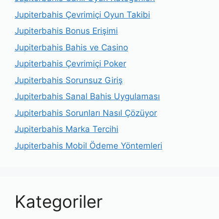
Jupiterbahis Çevrimiçi Oyun Takibi
Jupiterbahis Bonus Erişimi
Jupiterbahis Bahis ve Casino
Jupiterbahis Çevrimiçi Poker
Jupiterbahis Sorunsuz Giriş
Jupiterbahis Sanal Bahis Uygulaması
Jupiterbahis Sorunları Nasıl Çözüyor
Jupiterbahis Marka Tercihi
Jupiterbahis Mobil Ödeme Yöntemleri
Kategoriler