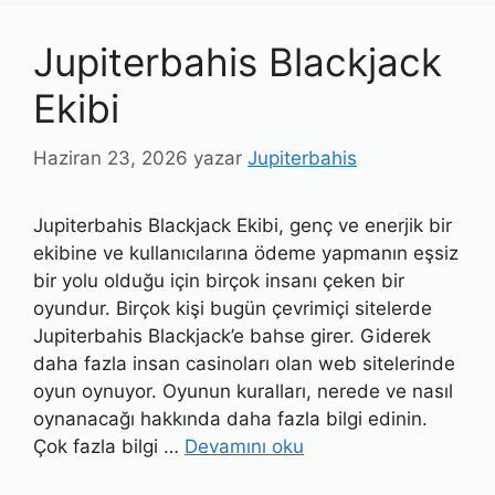
Jupiterbahis Blackjack
Ekibi
Haziran 23, 2026
yazar
Jupiterbahis
Jupiterbahis Blackjack Ekibi, genç ve enerjik bir
ekibine ve kullanıcılarına ödeme yapmanın eşsiz
bir yolu olduğu için birçok insanı çeken bir
oyundur. Birçok kişi bugün çevrimiçi sitelerde
Jupiterbahis Blackjack’e bahse girer. Giderek
daha fazla insan casinoları olan web sitelerinde
oyun oynuyor. Oyunun kuralları, nerede ve nasıl
oynanacağı hakkında daha fazla bilgi edinin.
Çok fazla bilgi …
Devamını oku