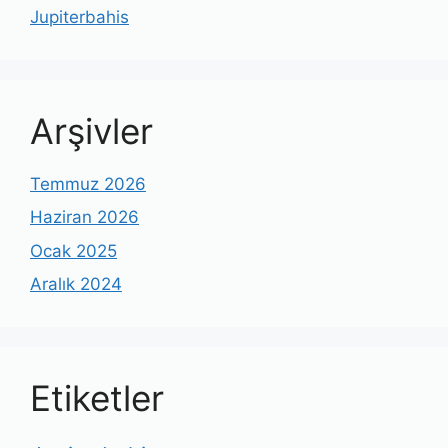
Jupiterbahis
Arşivler
Temmuz 2026
Haziran 2026
Ocak 2025
Aralık 2024
Etiketler