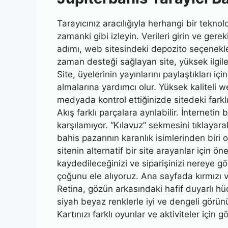
Tarayıcınız aracılığıyla herhangi bir tekno
zamanki gibi izleyin. Verileri girin ve gere
adımı, web sitesindeki depozito seçenekler
zaman desteği sağlayan site, yüksek ilgil
Site, üyelerinin yayınlarını paylaştıkları i
almalarına yardımcı olur. Yüksek kaliteli we
medyada kontrol ettiğinizde sitedeki farklı 
Akış farklı parçalara ayrılabilir. İnternetin 
karşılamıyor. “Kılavuz” sekmesini tıklayara
bahis pazarının karanlık isimlerinden biri
sitenin alternatif bir site arayanlar için 
kaydedileceğinizi ve siparişinizi nereye g
çoğunu ele alıyoruz. Ana sayfada kırmızı ve
Retina, gözün arkasındaki hafif duyarlı hüc
siyah beyaz renklerle iyi ve dengeli görün
Kartınızı farklı oyunlar ve aktiviteler için gö