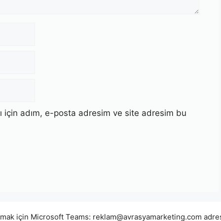
 için adım, e-posta adresim ve site adresim bu
lmak için Microsoft Teams:
reklam@avrasyamarketing.com
adre