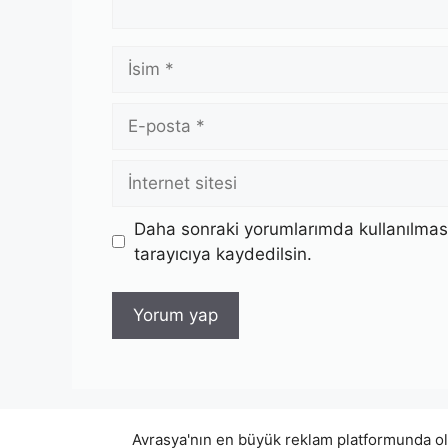
İsim
E-
posta
İnternet
sitesi
Daha sonraki yorumlarımda kullanılması
tarayıcıya kaydedilsin.
Avrasya'nın en büyük reklam platformunda o