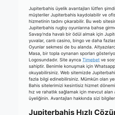
Jupiterbahis üyelik avantajları lütfen şimd
müşteriler Jupiterbahis kaydolabilir ve of
hizmetinin tadını çıkarabilir. Bu web sitesi
Jupiterbahis rugby oyunlarına bahse girme
Savaşı’nda havalı bir ödül almak için Jupit
yuvalar, canlı casino, bingo ve daha fazlası
Oyunlar sekmesi de bu alanda. Altyazılarda f
Masa, bir topla oynanan sporları gösteriyo
Logosundadır. Site ayrıca
Timebet
ve sosy
sahiptir. Benimle konuşmak için Whatsapp
okuyabilirsiniz. Web sitemizde Jupiterba
fazla bilgi edinebilirsiniz. Mümkün olan yeni
Bahis sitelerimizi kesintisiz hizmet döne
hız ve rahatlık sağlamak için mevcut alan a
üyeliğinin. Avantajları hakkında sizi bilgil
Jupiterbahis Hızlı Çöz