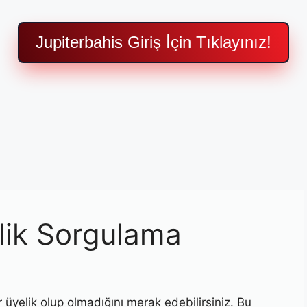
Jupiterbahis Giriş İçin Tıklayınız!
lik Sorgulama
üyelik olup olmadığını merak edebilirsiniz. Bu