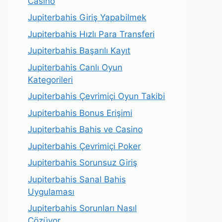
Casino
Jupiterbahis Giriş Yapabilmek
Jupiterbahis Hızlı Para Transferi
Jupiterbahis Başarılı Kayıt
Jupiterbahis Canlı Oyun
Kategorileri
Jupiterbahis Çevrimiçi Oyun Takibi
Jupiterbahis Bonus Erişimi
Jupiterbahis Bahis ve Casino
Jupiterbahis Çevrimiçi Poker
Jupiterbahis Sorunsuz Giriş
Jupiterbahis Sanal Bahis
Uygulaması
Jupiterbahis Sorunları Nasıl
Çözüyor