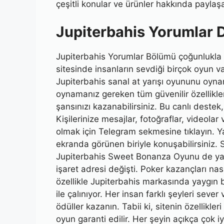
çeşitli konular ve ürünler hakkında paylaşab
Jupiterbahis Yorumlar 
Jupiterbahis Yorumlar Bölümü çoğunlukla 7
sitesinde insanların sevdiği birçok oyun v
Jupiterbahis sanal at yarışı oyununu oyna
oynamanız gereken tüm güvenilir özellikle
şansınızı kazanabilirsiniz. Bu canlı deste
Kişilerinize mesajlar, fotoğraflar, videolar
olmak için Telegram sekmesine tıklayın. Y
ekranda görünen biriyle konuşabilirsiniz. 
Jupiterbahis Sweet Bonanza Oyunu de yard
işaret adresi değişti. Poker kazançları nası
özellikle Jupiterbahis markasında yaygın b
ile çalınıyor. Her insan farklı şeyleri seve
ödüller kazanın. Tabii ki, sitenin özellikl
oyun garanti edilir. Her şeyin açıkça çok