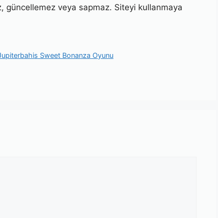
z, güncellemez veya sapmaz. Siteyi kullanmaya
Jupiterbahis Sweet Bonanza Oyunu