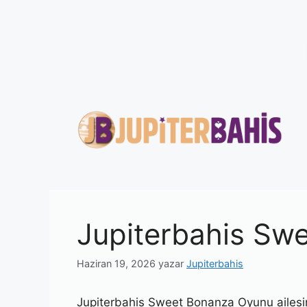
İçeriğe
atla
Jupiterbahis Sw
Haziran 19, 2026
yazar
Jupiterbahis
Jupiterbahis Sweet Bonanza Oyunu ailesine