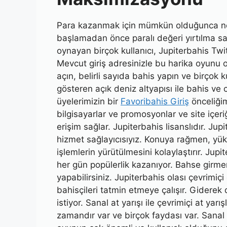
Para kazanmak için mümkün olduğunca ne
başlamadan önce paralı değeri yırtılma sa
oynayan birçok kullanıcı, Jupiterbahis Twit
Mevcut giriş adresinizle bu harika oyunu 
açın, belirli sayıda bahis yapın ve birçok k
gösteren açık deniz altyapısı ile bahis ve
üyelerimizin bir
Favoribahis Giriş
önceliğim
bilgisayarlar ve promosyonlar ve site içeriğ
erişim sağlar. Jupiterbahis lisanslıdır. Jupi
hizmet sağlayıcısıyız. Konuya rağmen, yük
işlemlerin yürütülmesini kolaylaştırır. Jup
her gün popülerlik kazanıyor. Bahse girmen
yapabilirsiniz. Jupiterbahis olası çevrimi
bahisçileri tatmin etmeye çalışır. Giderek
istiyor. Sanal at yarışı ile çevrimiçi at ya
zamandır var ve birçok faydası var. Sana