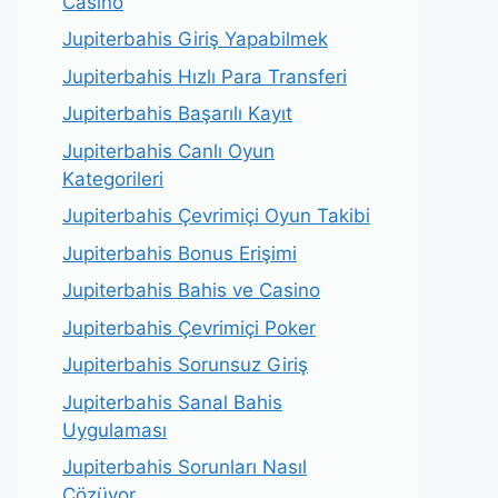
Casino
Jupiterbahis Giriş Yapabilmek
Jupiterbahis Hızlı Para Transferi
Jupiterbahis Başarılı Kayıt
Jupiterbahis Canlı Oyun
Kategorileri
Jupiterbahis Çevrimiçi Oyun Takibi
Jupiterbahis Bonus Erişimi
Jupiterbahis Bahis ve Casino
Jupiterbahis Çevrimiçi Poker
Jupiterbahis Sorunsuz Giriş
Jupiterbahis Sanal Bahis
Uygulaması
Jupiterbahis Sorunları Nasıl
Çözüyor