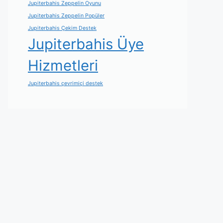
Jupiterbahis Zeppelin Oyunu
Jupiterbahis Zeppelin Popüler
Jupiterbahis Çekim Destek
Jupiterbahis Üye
Hizmetleri
Jupiterbahis çevrimiçi destek