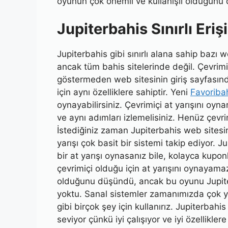
oyunun çok önemli ve kullanışlı olduğunu
Jupiterbahis Sınırlı Eriş
Jupiterbahis gibi sınırlı alana sahip bazı w
ancak tüm bahis sitelerinde değil. Çevrimiçi
göstermeden web sitesinin giriş sayfasın
için aynı özelliklere sahiptir. Yeni
Favoriba
oynayabilirsiniz. Çevrimiçi at yarışını oyn
ve aynı adımları izlemelisiniz. Henüz çevri
İstediğiniz zaman Jupiterbahis web sitesin
yarışı çok basit bir sistemi takip ediyor. 
bir at yarışı oynasanız bile, kolayca kupon
çevrimiçi olduğu için at yarışını oynayama
olduğunu düşündü, ancak bu oyunu Jupiter
yoktu. Sanal sistemler zamanımızda çok y
gibi birçok şey için kullanırız. Jupiterbahis
seviyor çünkü iyi çalışıyor ve iyi özelliklere