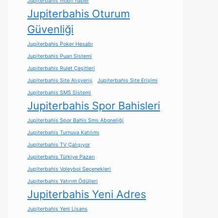
Jupiterbahis mobil haber
Jupiterbahis Oturum
Güvenliği
Jupiterbahis Poker Hesabı
Jupiterbahis Puan Sistemi
Jupiterbahis Rulet Çeşitleri
Jupiterbahis Site Alışveriş
Jupiterbahis Site Erişimi
Jupiterbahis SMS Sistemi
Jupiterbahis Spor Bahisleri
Jupiterbahis Spor Bahis Sms Aboneliği
Jupiterbahis Turnuva Katılımı
Jupiterbahis TV Çalışıyor
Jupiterbahis Türkiye Pazarı
Jupiterbahis Voleybol Seçenekleri
Jupiterbahis Yatırım Ödülleri
Jupiterbahis Yeni Adres
Jupiterbahis Yeni Lisans