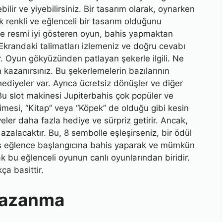
ilir ve yiyebilirsiniz. Bir tasarım olarak, oynarken
 renkli ve eğlenceli bir tasarım olduğunu
ve resmi iyi gösteren oyun, bahis yapmaktan
 Ekrandaki talimatları izlemeniz ve doğru cevabı
ir. Oyun gökyüzünden patlayan şekerle ilgili. Ne
 kazanırsınız. Bu şekerlemelerin bazılarının
hediyeler var. Ayrıca ücretsiz dönüşler ve diğer
u slot makinesi Jupiterbahis çok popüler ve
mesi, “Kitap” veya “Köpek” de olduğu gibi kesin
veler daha fazla hediye ve sürpriz getirir. Ancak,
 azalacaktır. Bu, 8 sembolle eşleşirseniz, bir ödül
is eğlence başlangıcına bahis yaparak ve mümkün
bu eğlenceli oyunun canlı oyunlarından biridir.
a basittir.
Kazanma