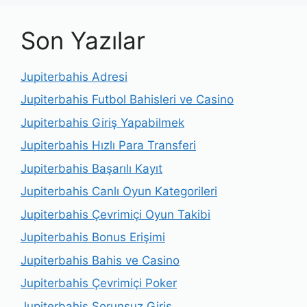
Son Yazılar
Jupiterbahis Adresi
Jupiterbahis Futbol Bahisleri ve Casino
Jupiterbahis Giriş Yapabilmek
Jupiterbahis Hızlı Para Transferi
Jupiterbahis Başarılı Kayıt
Jupiterbahis Canlı Oyun Kategorileri
Jupiterbahis Çevrimiçi Oyun Takibi
Jupiterbahis Bonus Erişimi
Jupiterbahis Bahis ve Casino
Jupiterbahis Çevrimiçi Poker
Jupiterbahis Sorunsuz Giriş