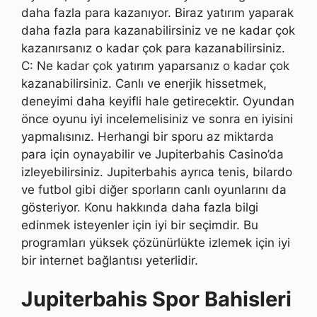
daha fazla para kazanıyor. Biraz yatırım yaparak
daha fazla para kazanabilirsiniz ve ne kadar çok
kazanırsanız o kadar çok para kazanabilirsiniz.
C: Ne kadar çok yatırım yaparsanız o kadar çok
kazanabilirsiniz. Canlı ve enerjik hissetmek,
deneyimi daha keyifli hale getirecektir. Oyundan
önce oyunu iyi incelemelisiniz ve sonra en iyisini
yapmalısınız. Herhangi bir sporu az miktarda
para için oynayabilir ve Jupiterbahis Casino’da
izleyebilirsiniz. Jupiterbahis ayrıca tenis, bilardo
ve futbol gibi diğer sporların canlı oyunlarını da
gösteriyor. Konu hakkında daha fazla bilgi
edinmek isteyenler için iyi bir seçimdir. Bu
programları yüksek çözünürlükte izlemek için iyi
bir internet bağlantısı yeterlidir.
Jupiterbahis Spor Bahisleri