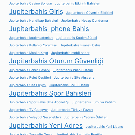
Jupiterbahis Casino Bonusu
Jupiterbahis Etkinlik Bahisleri
Jupiterbahis Giriş
Jupiterbahis Güvenlik Bildirimi
Jupiterbahis Handikap Bahisleri
Jupiterbahis Hesap Dondurma
Jupiterbahis Iphone Bahis
Jupiterbahis katılım adımları
Jupiterbahis Katılım Süreci
Jupiterbahis Kullanıcı Yorumları
Jupiterbahis lisanslı bahis
Jupiterbahis Mobile Kayıt
Jupiterbahis mobil haber
Jupiterbahis Oturum Güvenliği
Jupiterbahis Poker Hesabı
Jupiterbahis Puan Sistemi
Jupiterbahis Rulet Çeşitleri
Jupiterbahis Site Alışveriş
Jupiterbahis Site Erişimi
Jupiterbahis SMS Sistemi
Jupiterbahis Spor Bahisleri
Jupiterbahis Spor Bahis Sms Aboneliği
Jupiterbahis Turnuva Katılımı
Jupiterbahis TV Çalışıyor
Jupiterbahis Türkiye Pazarı
Jupiterbahis Voleybol Seçenekleri
Jupiterbahis Yatırım Ödülleri
Jupiterbahis Yeni Adres
Jupiterbahis Yeni Lisans
Jupiterbahis Zeppelin Oyunu
Jupiterbahis Zeppelin Popüler