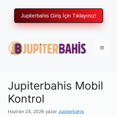
Jupiterbahis Giriş İçin Tıklayınız!
İçeriğe
atla
Menü
Jupiterbahis Mobil
Kontrol
Haziran 24, 2026
yazar
Jupiterbahis