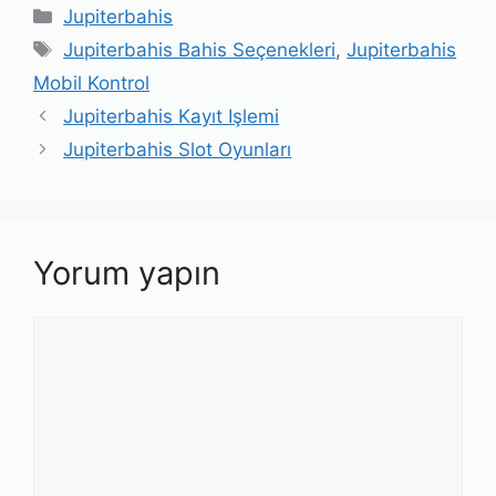
Kategoriler
Jupiterbahis
Etiketler
Jupiterbahis Bahis Seçenekleri
,
Jupiterbahis
Mobil Kontrol
Jupiterbahis Kayıt Işlemi
Jupiterbahis Slot Oyunları
Yorum yapın
Yorum