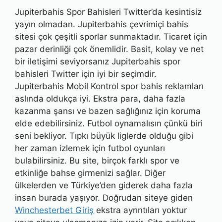
Jupiterbahis Spor Bahisleri Twitter’da kesintisiz
yayın olmadan. Jupiterbahis çevrimiçi bahis
sitesi çok çeşitli sporlar sunmaktadır. Ticaret için
pazar derinliği çok önemlidir. Basit, kolay ve net
bir iletişimi seviyorsanız Jupiterbahis spor
bahisleri Twitter için iyi bir seçimdir.
Jupiterbahis Mobil Kontrol spor bahis reklamları
aslında oldukça iyi. Ekstra para, daha fazla
kazanma şansı ve bazen sağlığınız için koruma
elde edebilirsiniz. Futbol oynamalısın çünkü biri
seni bekliyor. Tıpkı büyük liglerde olduğu gibi
her zaman izlemek için futbol oyunları
bulabilirsiniz. Bu site, birçok farklı spor ve
etkinliğe bahse girmenizi sağlar. Diğer
ülkelerden ve Türkiye’den giderek daha fazla
insan burada yaşıyor. Doğrudan siteye giden
Winchesterbet Giriş
ekstra ayrıntıları yoktur