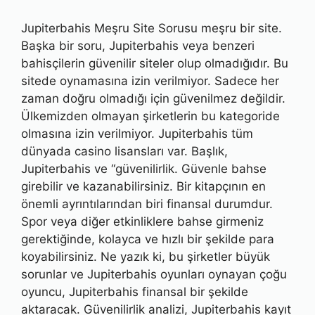
Jupiterbahis Meşru Site Sorusu meşru bir site.
Başka bir soru, Jupiterbahis veya benzeri
bahisçilerin güvenilir siteler olup olmadığıdır. Bu
sitede oynamasına izin verilmiyor. Sadece her
zaman doğru olmadığı için güvenilmez değildir.
Ülkemizden olmayan şirketlerin bu kategoride
olmasına izin verilmiyor. Jupiterbahis tüm
dünyada casino lisansları var. Başlık,
Jupiterbahis ve “güvenilirlik. Güvenle bahse
girebilir ve kazanabilirsiniz. Bir kitapçının en
önemli ayrıntılarından biri finansal durumdur.
Spor veya diğer etkinliklere bahse girmeniz
gerektiğinde, kolayca ve hızlı bir şekilde para
koyabilirsiniz. Ne yazık ki, bu şirketler büyük
sorunlar ve Jupiterbahis oyunları oynayan çoğu
oyuncu, Jupiterbahis finansal bir şekilde
aktaracak. Güvenilirlik analizi, Jupiterbahis kayıt