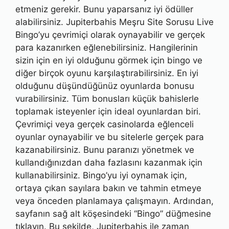
etmeniz gerekir. Bunu yaparsanız iyi ödüller
alabilirsiniz. Jupiterbahis Meşru Site Sorusu Live
Bingo’yu çevrimiçi olarak oynayabilir ve gerçek
para kazanırken eğlenebilirsiniz. Hangilerinin
sizin için en iyi olduğunu görmek için bingo ve
diğer birçok oyunu karşılaştırabilirsiniz. En iyi
olduğunu düşündüğünüz oyunlarda bonusu
vurabilirsiniz. Tüm bonusları küçük bahislerle
toplamak isteyenler için ideal oyunlardan biri.
Çevrimiçi veya gerçek casinolarda eğlenceli
oyunlar oynayabilir ve bu sitelerle gerçek para
kazanabilirsiniz. Bunu paranızı yönetmek ve
kullandığınızdan daha fazlasını kazanmak için
kullanabilirsiniz. Bingo’yu iyi oynamak için,
ortaya çıkan sayılara bakın ve tahmin etmeye
veya önceden planlamaya çalışmayın. Ardından,
sayfanın sağ alt köşesindeki “Bingo” düğmesine
tıklayın. Bu şekilde, Jupiterbahis ile zaman