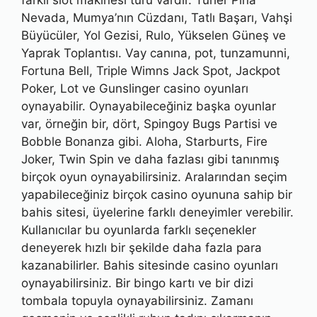
farklı slot makinesi türü vardır. Türler Pina
Nevada, Mumya’nın Cüzdanı, Tatlı Başarı, Vahşi
Büyücüler, Yol Gezisi, Rulo, Yükselen Güneş ve
Yaprak Toplantısı. Vay canına, pot, tunzamunni,
Fortuna Bell, Triple Wimns Jack Spot, Jackpot
Poker, Lot ve Gunslinger casino oyunları
oynayabilir. Oynayabileceğiniz başka oyunlar
var, örneğin bir, dört, Spingoy Bugs Partisi ve
Bobble Bonanza gibi. Aloha, Starburts, Fire
Joker, Twin Spin ve daha fazlası gibi tanınmış
birçok oyun oynayabilirsiniz. Aralarından seçim
yapabileceğiniz birçok casino oyununa sahip bir
bahis sitesi, üyelerine farklı deneyimler verebilir.
Kullanıcılar bu oyunlarda farklı seçenekler
deneyerek hızlı bir şekilde daha fazla para
kazanabilirler. Bahis sitesinde casino oyunları
oynayabilirsiniz. Bir bingo kartı ve bir dizi
tombala topuyla oynayabilirsiniz. Zamanı