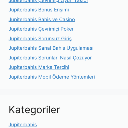
Jupiterbahis Çevrimiçi Oyun Takibi
Jupiterbahis Bonus Erişimi
Jupiterbahis Bahis ve Casino
Jupiterbahis Çevrimiçi Poker
Jupiterbahis Sorunsuz Giriş
Jupiterbahis Sanal Bahis Uygulaması
Jupiterbahis Sorunları Nasıl Çözüyor
Jupiterbahis Marka Tercihi
Jupiterbahis Mobil Ödeme Yöntemleri
Kategoriler
Jupiterbahis