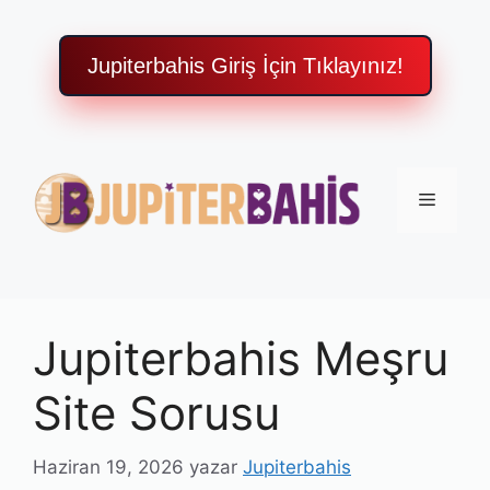
Jupiterbahis Giriş İçin Tıklayınız!
İçeriğe
atla
Menü
Jupiterbahis Meşru
Site Sorusu
Haziran 19, 2026
yazar
Jupiterbahis