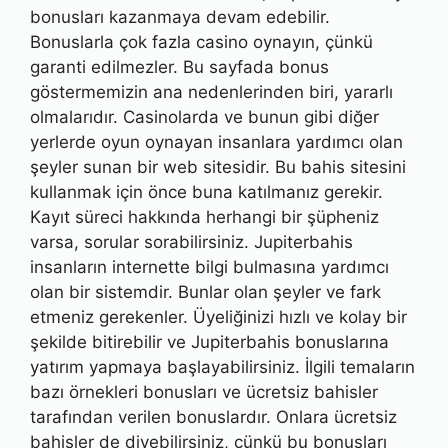
bonusları kazanmaya devam edebilir.
Bonuslarla çok fazla casino oynayın, çünkü
garanti edilmezler. Bu sayfada bonus
göstermemizin ana nedenlerinden biri, yararlı
olmalarıdır. Casinolarda ve bunun gibi diğer
yerlerde oyun oynayan insanlara yardımcı olan
şeyler sunan bir web sitesidir. Bu bahis sitesini
kullanmak için önce buna katılmanız gerekir.
Kayıt süreci hakkında herhangi bir şüpheniz
varsa, sorular sorabilirsiniz. Jupiterbahis
insanların internette bilgi bulmasına yardımcı
olan bir sistemdir. Bunlar olan şeyler ve fark
etmeniz gerekenler. Üyeliğinizi hızlı ve kolay bir
şekilde bitirebilir ve Jupiterbahis bonuslarına
yatırım yapmaya başlayabilirsiniz. İlgili temaların
bazı örnekleri bonusları ve ücretsiz bahisler
tarafından verilen bonuslardır. Onlara ücretsiz
bahisler de diyebilirsiniz, çünkü bu bonusları