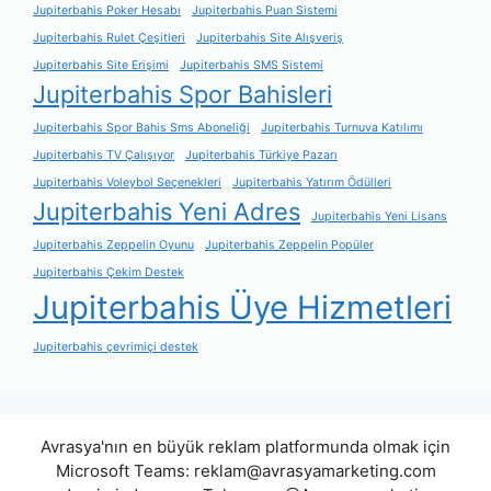
Jupiterbahis Poker Hesabı
Jupiterbahis Puan Sistemi
Jupiterbahis Rulet Çeşitleri
Jupiterbahis Site Alışveriş
Jupiterbahis Site Erişimi
Jupiterbahis SMS Sistemi
Jupiterbahis Spor Bahisleri
Jupiterbahis Spor Bahis Sms Aboneliği
Jupiterbahis Turnuva Katılımı
Jupiterbahis TV Çalışıyor
Jupiterbahis Türkiye Pazarı
Jupiterbahis Voleybol Seçenekleri
Jupiterbahis Yatırım Ödülleri
Jupiterbahis Yeni Adres
Jupiterbahis Yeni Lisans
Jupiterbahis Zeppelin Oyunu
Jupiterbahis Zeppelin Popüler
Jupiterbahis Çekim Destek
Jupiterbahis Üye Hizmetleri
Jupiterbahis çevrimiçi destek
Avrasya'nın en büyük reklam platformunda olmak için
Microsoft Teams:
reklam@avrasyamarketing.com