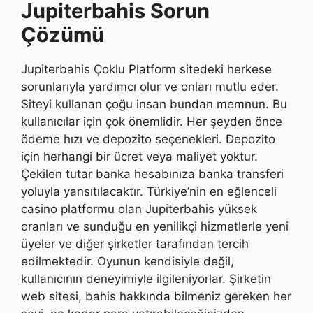
Jupiterbahis Sorun
Çözümü
Jupiterbahis Çoklu Platform sitedeki herkese
sorunlarıyla yardımcı olur ve onları mutlu eder.
Siteyi kullanan çoğu insan bundan memnun. Bu
kullanıcılar için çok önemlidir. Her şeyden önce
ödeme hızı ve depozito seçenekleri. Depozito
için herhangi bir ücret veya maliyet yoktur.
Çekilen tutar banka hesabınıza banka transferi
yoluyla yansıtılacaktır. Türkiye’nin en eğlenceli
casino platformu olan Jupiterbahis yüksek
oranları ve sunduğu en yenilikçi hizmetlerle yeni
üyeler ve diğer şirketler tarafından tercih
edilmektedir. Oyunun kendisiyle değil,
kullanıcının deneyimiyle ilgileniyorlar. Şirketin
web sitesi, bahis hakkında bilmeniz gereken her