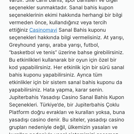
vardır. Site canlı bahis, spor bahisleri ve diğer
seçenekler sunmaktadır. Sanal bahis kupon
seçeneklerinin ekimi hakkında herhangi bir bilgi
vermeden önce, kullandığınız veya tercih
ettiğiniz
Casinomavi
Sanal Bahis kuponu
seçenekleri hakkında bilgi vermelisiniz. At yarışı,
Greyhound yarışı, araba yarışı, futbol,
“basketbol ve tenis” üzerine bahse girebilirsiniz.
Bu etkinlikleri kullanarak bir oyun için özel bir
kod yapabilirsiniz. Her etkinlik için bir sürü sanal
bahis kuponu yapabilirsiniz. Ayrıca tüm
etkinlikler için bir sistem sanal bahis kuponu da
yapabilirsiniz. Hata yapma, karar senin.
Jupiterbahis Yasadışı Casino Sanal Bahis Kupon
Seçenekleri. Türkiye’de, bir Jupiterbahis Çoklu
Platform doğru evrakları ve kuralları yoksa, buna
yasadışı casino denir. Bu siteler, yasadışı casino
grupları nedeniyle değil, ülkemizin yasaları ve