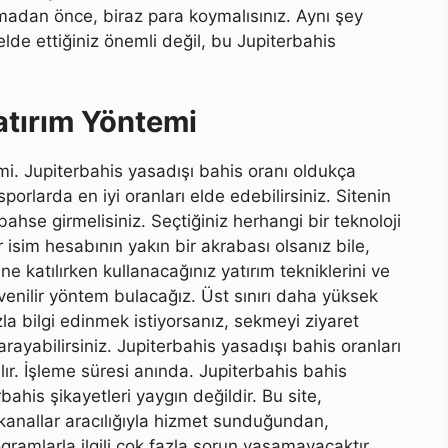
adan önce, biraz para koymalısınız. Aynı şey
elde ettiğiniz önemli değil, bu Jupiterbahis
atırım Yöntemi
mi. Jupiterbahis yasadışı bahis oranı oldukça
sporlarda en iyi oranları elde edebilirsiniz. Sitenin
 bahse girmelisiniz. Seçtiğiniz herhangi bir teknoloji
r isim hesabının yakın bir akrabası olsanız bile,
 katılırken kullanacağınız yatırım tekniklerini ve
üvenilir yöntem bulacağız. Üst sınırı daha yüksek
la bilgi edinmek istiyorsanız, sekmeyi ziyaret
arayabilirsiniz. Jupiterbahis yasadışı bahis oranları
ılır. İşleme süresi anında. Jupiterbahis bahis
bahis şikayetleri yaygın değildir. Bu site,
 kanallar aracılığıyla hizmet sunduğundan,
gramlarla ilgili çok fazla sorun yaşamayacaktır.