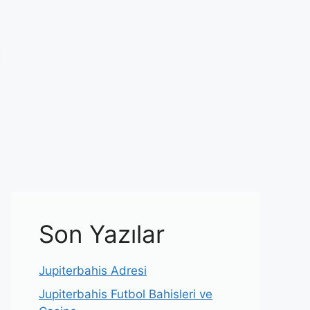
Son Yazılar
Jupiterbahis Adresi
Jupiterbahis Futbol Bahisleri ve