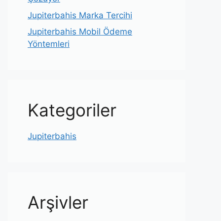
Jupiterbahis Marka Tercihi
Jupiterbahis Mobil Ödeme
Yöntemleri
Kategoriler
Jupiterbahis
Arşivler