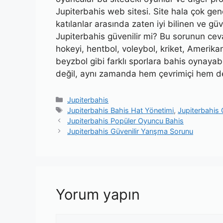
Jupiterbahis web sitesi. Site hala çok g
katılanlar arasında zaten iyi bilinen ve güve
Jupiterbahis güvenilir mi? Bu sorunun ceva
hokeyi, hentbol, voleybol, kriket, Amerikan 
beyzbol gibi farklı sporlara bahis oynayabi
değil, aynı zamanda hem çevrimiçi hem de 
Kategoriler
Jupiterbahis
Etiketler
Jupiterbahis Bahis Hat Yönetimi
,
Jupiterbahis G
Jupiterbahis Popüler Oyuncu Bahis
Jupiterbahis Güvenilir Yarışma Sorunu
Yorum yapın
Yorum