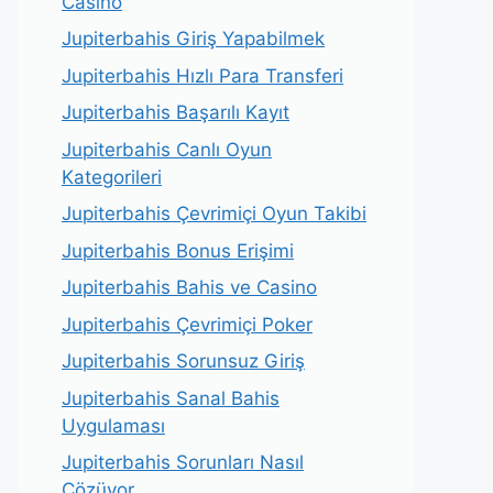
Casino
Jupiterbahis Giriş Yapabilmek
Jupiterbahis Hızlı Para Transferi
Jupiterbahis Başarılı Kayıt
Jupiterbahis Canlı Oyun
Kategorileri
Jupiterbahis Çevrimiçi Oyun Takibi
Jupiterbahis Bonus Erişimi
Jupiterbahis Bahis ve Casino
Jupiterbahis Çevrimiçi Poker
Jupiterbahis Sorunsuz Giriş
Jupiterbahis Sanal Bahis
Uygulaması
Jupiterbahis Sorunları Nasıl
Çözüyor