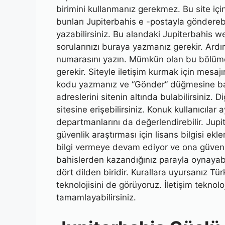
birimini kullanmanız gerekmez. Bu site içi
bunları Jupiterbahis e -postayla gönderebi
yazabilirsiniz. Bu alandaki Jupiterbahis web
sorularınızı buraya yazmanız gerekir. Ardın
numarasını yazın. Mümkün olan bu bölüm
gerekir. Siteyle iletişim kurmak için mesa
kodu yazmanız ve “Gönder” düğmesine bası
adreslerini sitenin altında bulabilirsiniz.
sitesine erişebilirsiniz. Konuk kullanıcılar 
departmanlarını da değerlendirebilir. Jup
güvenlik araştırması için lisans bilgisi ek
bilgi vermeye devam ediyor ve ona güven
bahislerden kazandığınız parayla oynayabil
dört dilden biridir. Kurallara uyursanız Tür
teknolojisini de görüyoruz. İletişim teknolo
tamamlayabilirsiniz.